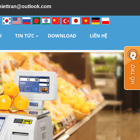
hiettran@outlook.com
U
TIN TỨC
DOWNLOAD
LIÊN HỆ