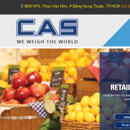
90/8 KP5, Phan Văn Hớn, P.Đông Hưng Thuận, TP.HCM
(số 