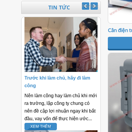
TIN TỨC
Prev
Next
Cân điện t
Trước khi làm chủ, hãy đi làm
công
Nên làm công hay làm chủ khi mới
ra trường, lập công ty chung có
nên đề cập lợi nhuận ngay khi bắt
đầu, vay vốn để thực hiện ước...
XEM THÊM