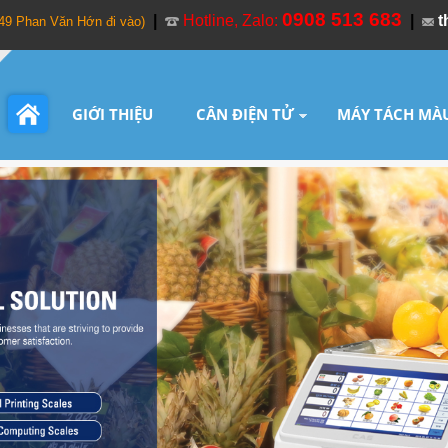
0908 513 683
|
Hotline, Zalo:
|
t
349 Phan Văn Hớn đi vào)
GIỚI THIỆU
CÂN ĐIỆN TỬ
MÁY TÁCH MÀ