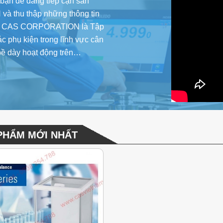
 bạn dễ dàng tiếp cận sản
à thu thập những thông tin
N TỬ CAS CORPORATION là Tập
c phụ kiện trong lĩnh vực cân
 bề dày hoạt động trên…
PHẨM MỚI NHẤT