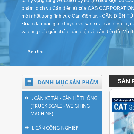
tôi hy vọng rằng Website này sẽ tạo điều kiện để các
phẩm, dịch vụ Cân điện tử của CAS CORPORATION v
mới nhất trong lĩnh vực Cân điện tử. - CÂN ĐIỆ
Đoàn đa quốc gia, chuyên về sản xuất cân điện tử, cá
và cung cấp giải pháp toàn diện về cân điện tử. Với
Xem thêm
SẢN 
DANH MỤC SẢN PHẨM
I. CÂN XE TẢI - CÂN HỆ THỐNG
(TRUCK SCALE - WEIGHING
MACHINE)
II. CÂN CÔNG NGHIỆP