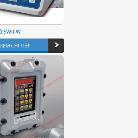
ử SWII-W
XEM CHI TIẾT