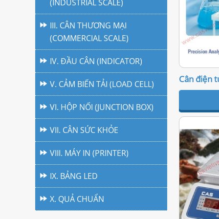
(INDUSTRIAL SCALE)
III. CÂN THƯƠNG MẠI
(COMMERCIAL SCALE)
IV. ĐẦU CÂN (INDICATOR)
Cân điện t
V. CẢM BIẾN TẢI (LOAD CELL)
VI. HỘP NỐI (JUNCTION BOX)
VII. CÂN SỨC KHỎE
VIII. MÁY IN (PRINTER)
IX. BẢNG LED
X. QUẢ CHUẨN