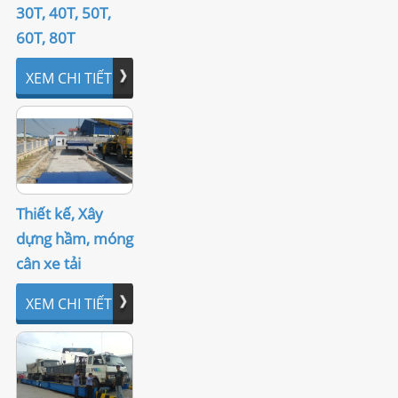
30T, 40T, 50T,
LIÊN HỆ
60T, 80T
XEM CHI TIẾT
Thiết kế, Xây
dựng hầm, móng
cân xe tải
XEM CHI TIẾT