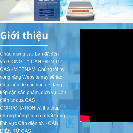
2.2. Cân tiểu ly, Cân phân tích
2.3. Cân đếm
Giới thiệu
2.4. Cân bàn
3. CÂN THƯƠNG MẠI (Commercial Scale)
Chào mừng các bạn đã đến
với CÔNG TY CÂN ĐIỆN TỬ
4. ĐẦU CÂN (Indicator)
CAS - VIETNAM. Chúng tôi hy
4.1. Đầu cân cơ bản
vọng rằng Website này sẽ tạo
điều kiện để các bạn dễ dàng
4.2. Đầu cân có Relay In/Out, Analog Out
tiếp cận sản phẩm, dịch vụ Cân
điện tử của CAS
4.3. Đầu cân chống cháy nổ
CORPORATION và thu thập
4.4. Đầu cân chống nước
những thông tin mới nhất trong
lĩnh vực Cân điện tử. - CÂN
5. CẢM BIẾN TẢI (Load cell)
ĐIỆN TỬ CAS