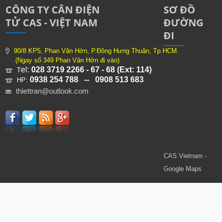
CÔNG TY CÂN ĐIỆN
SƠ ĐỒ
TỬ CAS - VIỆT NAM
ĐƯỜNG
ĐI
90/8 KP5, Phan Văn Hớn, P.Đông Hưng Thuận, Tp.HCM.
(Ngay số 349 Phan Văn Hớn đi vào)
el:
028 3719 2266 - 67 - 68 (Ext: 114)
T
0938 254 788 -- 0908 513 683
HP:
thiettran@outlook.com
CAS Vietnam -
Google Maps