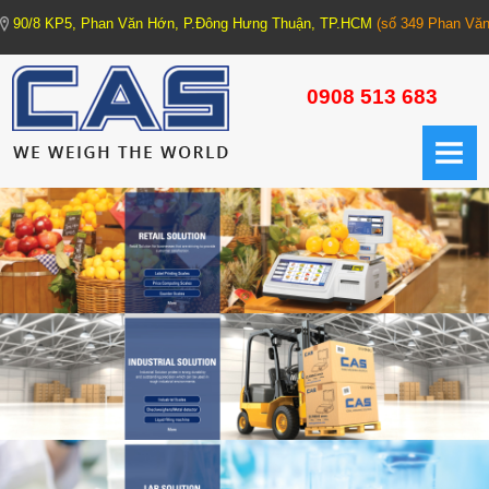
90/8 KP5, Phan Văn Hớn, P.Đông Hưng Thuận, TP.HCM
(số 349 Phan Văn
TRANG CHỦ
0908 513 683
GIỚI THIỆU
CÂN ĐIỆN TỬ
1. CÂN XE TẢI - CÂN HỆ THỐNG (Truck Scale - Weighing Machine)
1.1. Trạm cân xe tải
1.2. Cân xe tải xách tay
1.3. Cân bồn các loại
2. CÂN CÔNG NGHIỆP (Industrial Scale)
2.1. Cân cơ bản