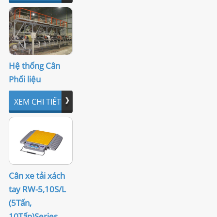
Hệ thống Cân
Phối liệu
XEM CHI TIẾT
Cân xe tải xách
tay RW-5,10S/L
(5Tấn,
10Tấn)Series