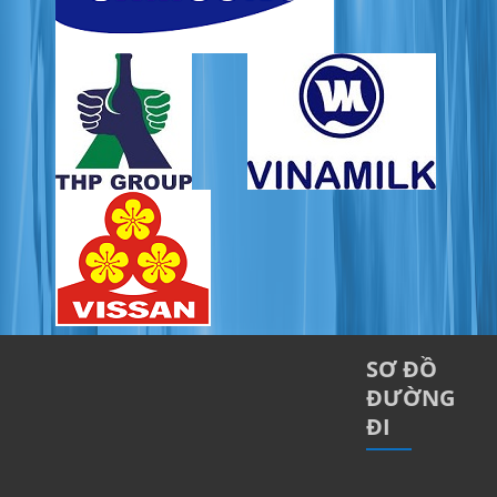
SƠ ĐỒ
ĐƯỜNG
ĐI