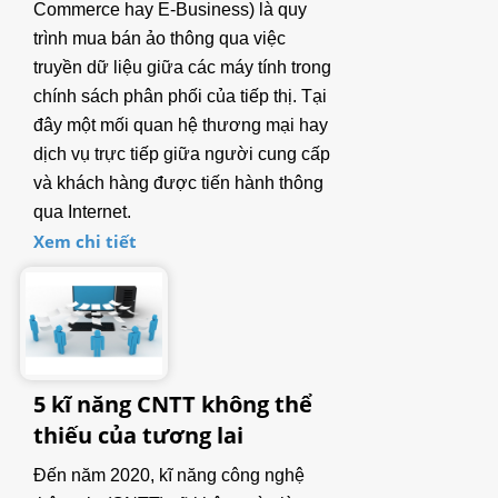
Commerce hay E-Business) là quy
6. HỘP NỐI (Junction Box)
trình mua bán ảo thông qua việc
truyền dữ liệu giữa các máy tính trong
7. CÂN SỨC KHỎE
chính sách phân phối của tiếp thị. Tại
đây một mối quan hệ thương mại hay
8. MÁY IN (Printer)
dịch vụ trực tiếp giữa người cung cấp
9. BẢNG LED
và khách hàng được tiến hành thông
qua Internet.
10. QUẢ CHUẨN
Xem chi tiết
MÁY TÁCH MÀU
TIN TỨC
Thông tin công nghệ
5 kĩ năng CNTT không thể
Kinh doanh
thiếu của tương lai
DOWNLOAD
Đến năm 2020, kĩ năng công nghệ