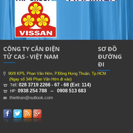
CÔNG TY CÂN ĐIỆN
SƠ ĐỒ
TỬ CAS - VIỆT NAM
ĐƯỜNG
ĐI
90/8 KP5, Phan Văn Hớn, P.Đông Hưng Thuận, Tp.HCM.
(Ngay số 349 Phan Văn Hớn đi vào)
el:
028 3719 2266 - 67 - 68 (Ext: 114)
T
0938 254 788 -- 0908 513 683
HP:
thiettran@outlook.com