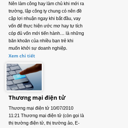
Nên làm công hay làm chủ khi mới ra
2.2. Cân tiểu ly, Cân phân tích
trường, lập công ty chung có nên đề
cập lợi nhuận ngay khi bắt đầu, vay
2.3. Cân đếm
vốn để thực hiện ước mơ hay tự tích
cóp đủ vốn mới tiến hành… là những
2.4. Cân bàn
băn khoăn của nhiều bạn trẻ khi
3. CÂN THƯƠNG MẠI (Commercial Scale)
muốn khởi sự doanh nghiệp.
Xem chi tiết
4. ĐẦU CÂN (Indicator)
4.1. Đầu cân cơ bản
4.2. Đầu cân có Relay In/Out, Analog Out
Thương mại điện tử
4.3. Đầu cân chống cháy nổ
Thương mại điện tử 10/07/2010
4.4. Đầu cân chống nước
11:21 Thương mại điện tử (còn gọi là
5. CẢM BIẾN TẢI (Load cell)
thị trường điện tử, thị trường ảo, E-