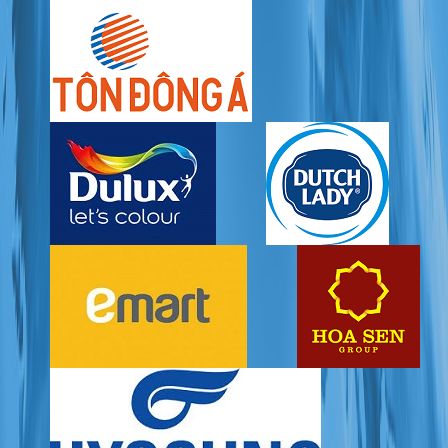
6. HỘP NỐI (Junction Box)
7. CÂN SỨC KHỎE
8. MÁY IN (Printer)
9. BẢNG LED
10. QUẢ CHUẨN
MÁY TÁCH MÀU
TIN TỨC
Thông tin công nghệ
Kinh doanh
DOWNLOAD