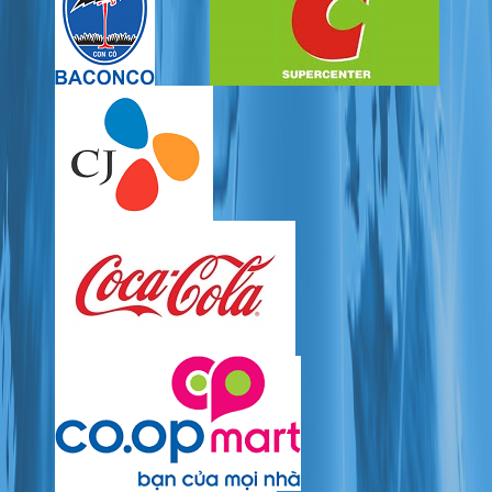
2.2. Cân tiểu ly, Cân phân tích
2.3. Cân đếm
2.4. Cân bàn
3. CÂN THƯƠNG MẠI (Commercial Scale)
4. ĐẦU CÂN (Indicator)
4.1. Đầu cân cơ bản
4.2. Đầu cân có Relay In/Out, Analog Out
4.3. Đầu cân chống cháy nổ
4.4. Đầu cân chống nước
5. CẢM BIẾN TẢI (Load cell)