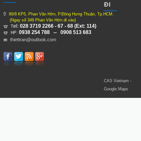
ĐI
90/8 KP5, Phan Văn Hớn, P.Đông Hưng Thuận, Tp.HCM.
(Ngay số 349 Phan Văn Hớn đi vào)
el:
028 3719 2266 - 67 - 68 (Ext: 114)
T
0938 254 788 -- 0908 513 683
HP:
thiettran@outlook.com
CAS Vietnam -
Google Maps