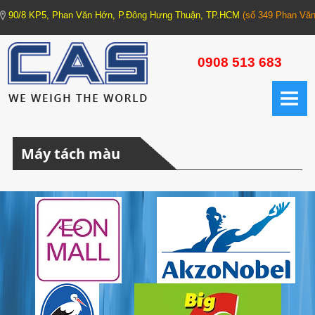
90/8 KP5, Phan Văn Hớn, P.Đông Hưng Thuận, TP.HCM
(số 349 Phan Văn
TRANG CHỦ
0908 513 683
GIỚI THIỆU
CÂN ĐIỆN TỬ
Máy tách màu
1. CÂN XE TẢI - CÂN HỆ THỐNG (Truck Scale - Weighing Machine)
1.1. Trạm cân xe tải
1.2. Cân xe tải xách tay
1.3. Cân bồn các loại
2. CÂN CÔNG NGHIỆP (Industrial Scale)
2.1. Cân cơ bản