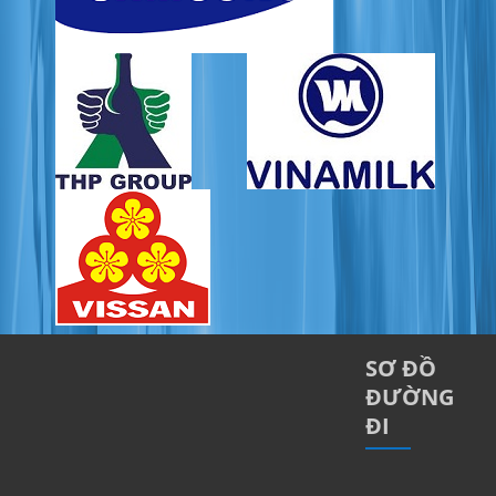
SƠ ĐỒ
ĐƯỜNG
ĐI