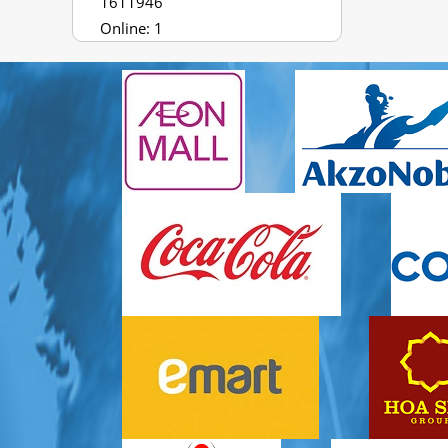
1611946
Online: 1