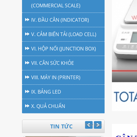
(COMMERCIAL SCALE)
IV. ĐẦU CÂN (INDICATOR)
V. CẢM BIẾN TẢI (LOAD CELL)
VI. HỘP NỐI (JUNCTION BOX)
VII. CÂN SỨC KHỎE
VIII. MÁY IN (PRINTER)
IX. BẢNG LED
X. QUẢ CHUẨN
TIN TỨC
Prev
Next