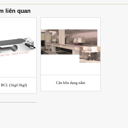
m liên quan
Cân bồn dạng nằm
 BCL (1kgf-3kgf)