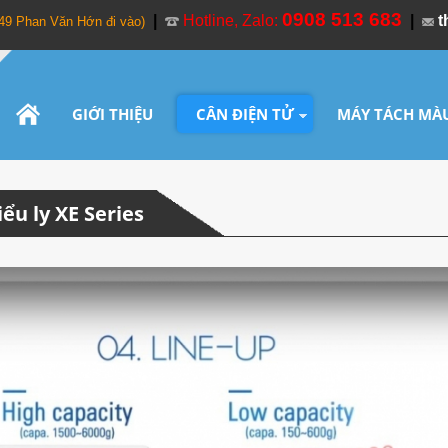
0908 513 683
|
Hotline, Zalo:
|
t
349 Phan Văn Hớn đi vào)
GIỚI THIỆU
CÂN ĐIỆN TỬ
MÁY TÁCH MÀ
ểu ly XE Series