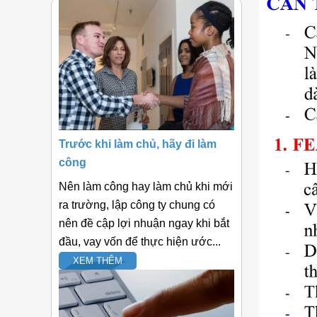
Trước khi làm chủ, hãy đi làm
công
Nên làm công hay làm chủ khi mới
ra trường, lập công ty chung có
nên đề cập lợi nhuận ngay khi bắt
đầu, vay vốn để thực hiện ước...
XEM THÊM