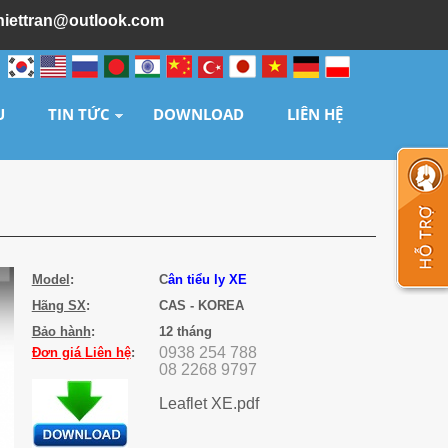
hiettran@outlook.com
U
TIN TỨC
DOWNLOAD
LIÊN HỆ
Model
:
C
ân tiểu ly XE
Hãng SX
:
CAS - KOREA
Bảo hành
:
12 tháng
0938 254 788
Đơn giá
Liên hệ
:
08 2268 9797
Leaflet XE.pdf