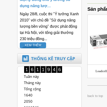
dụng năng lượ…
Sản phẩ
Ngày 28/8, cuộc thi "Ý tưởng Xanh
2010" với chủ đề "Sử dụng năng
lượng bền vững" được phát động
tại Hà Nội, với tổng giải thưởng
230 triệu đồng...
XEM THÊM
THỐNG KÊ TRUY CẬP
1
6
1
1
9
4
6
Loadcell
Tuần này
Tháng này
Tổng cộng
1640
back to top
2050