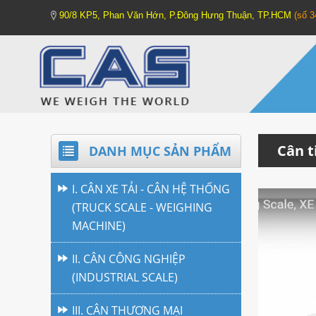
90/8 KP5, Phan Văn Hớn, P.Đông Hưng Thuận, TP.HCM
(số 
Cân ti
DANH MỤC SẢN PHẨM
I. CÂN XE TẢI - CÂN HỆ THỐNG
(TRUCK SCALE - WEIGHING
MACHINE)
II. CÂN CÔNG NGHIỆP
(INDUSTRIAL SCALE)
III. CÂN THƯƠNG MẠI